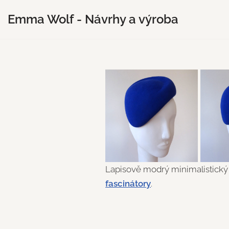
Emma Wolf - Návrhy a výroba
Přeskočit
na
obsah
Lapisově modrý minimalistický
fascinátory
.