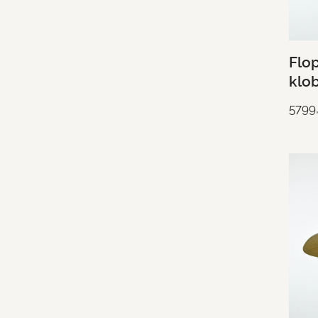
Flop
klo
5799