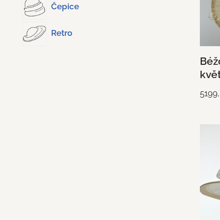
Čepice
Retro
Béžo
kvě
5199