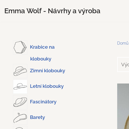
Emma Wolf - Návrhy a výroba
Přeskočit
na
obsah
Domů
Krabice na
klobouky
Zimní klobouky
Letní klobouky
Fascinátory
Barety