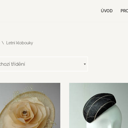
ÚVOD
PR
\
Letní klobouky