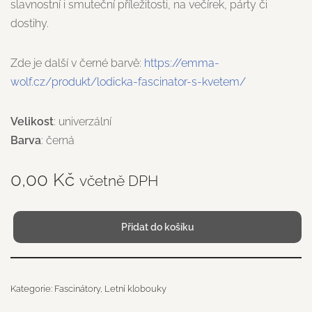
slavnostní i smuteční příležitosti, na večírek, párty či
dostihy.
Zde je další v černé barvě:
https://emma-
wolf.cz/produkt/lodicka-fascinator-s-kvetem/
Velikost
: univerzální
Barva
: černá
0,00
Kč
včetně DPH
Přidat do košíku
Kategorie:
Fascinátory
,
Letní klobouky