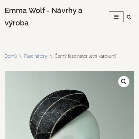
Emma Wolf - Návrhy a
Přeskočit
výroba
na
obsah
Domů
\
Fascinátory
\
Černý fascinátor letní károvaný