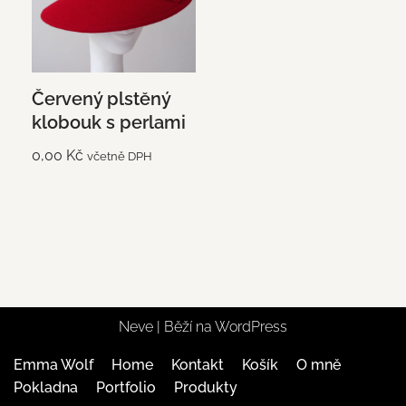
Červený plstěný
klobouk s perlami
0,00
Kč
včetně DPH
Neve
| Běží na
WordPress
Emma Wolf
Home
Kontakt
Košík
O mně
Pokladna
Portfolio
Produkty