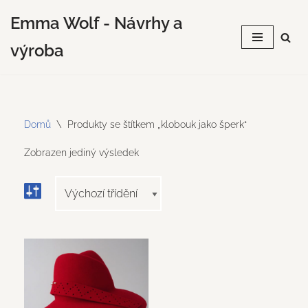
Emma Wolf - Návrhy a
Přeskočit
výroba
na
obsah
Domů
\
Produkty se štítkem „klobouk jako šperk“
Zobrazen jediný výsledek