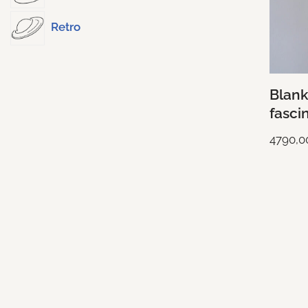
Retro
Blan
fasci
4790,