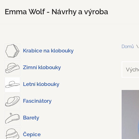
Emma Wolf - Návrhy a výroba
Přeskočit
na
obsah
Domů
\
Krabice na klobouky
Zimní klobouky
Letní klobouky
Fascinátory
Barety
Čepice