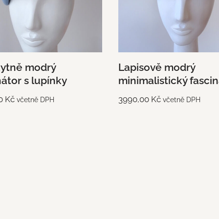
kytně modrý
Lapisově modrý
nátor s lupínky
minimalistický fasci
00
Kč
3990,00
Kč
včetně DPH
včetně DPH