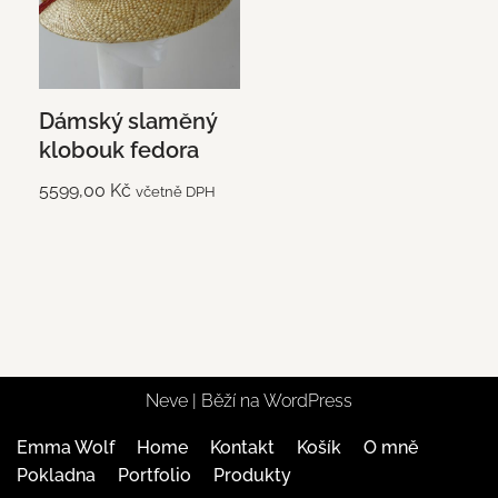
Dámský slaměný
klobouk fedora
5599,00
Kč
včetně DPH
Neve
| Běží na
WordPress
Emma Wolf
Home
Kontakt
Košík
O mně
Pokladna
Portfolio
Produkty