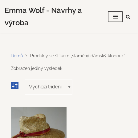
Emma Wolf - Návrhy a
Přeskočit
výroba
na
obsah
Domů
\
Produkty se štítkem „slaměný dámský klobouk“
Zobrazen jediný výsledek